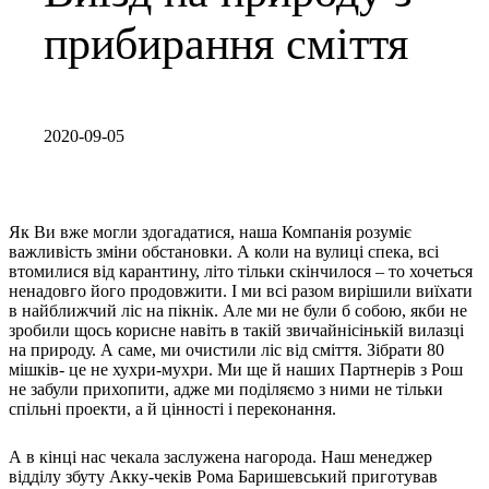
прибирання сміття
2020-09-05
Як Ви вже могли здогадатися, наша Компанія розуміє
важливість зміни обстановки. А коли на вулиці спека, всі
втомилися від карантину, літо тільки скінчилося – то хочеться
ненадовго його продовжити. І ми всі разом вирішили виїхати
в найближчий ліс на пікнік. Але ми не були б собою, якби не
зробили щось корисне навіть в такій звичайнісінькій вилазці
на природу. А саме, ми очистили ліс від сміття. Зібрати 80
мішків- це не хухри-мухри. Ми ще й наших Партнерів з Рош
не забули прихопити, адже ми поділяємо з ними не тільки
спільні проекти, а й цінності і переконання.
А в кінці нас чекала заслужена нагорода. Наш менеджер
відділу збуту Акку-чеків Рома Баришевський приготував