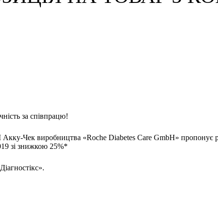
ність за співпрацю!
ТМ Акку-Чек виробництва «Roche Diabetes Care GmbH» пропонує
019 зі знижкою 25%*
 Діагностікс».