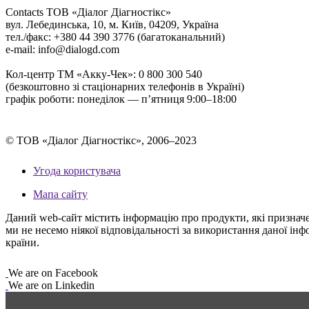
Contacts
ТОВ «Діалог Діагностікс»
вул. Лебединська, 10, м. Київ, 04209, Україна
тел./факс: +380 44 390 3776 (багатоканальний)
e-mail: info@dialogd.com
Кол-центр ТМ «Акку-Чек»: 0 800 300 540
(безкоштовно зі стаціонарних телефонів в Україні)
графік роботи: понеділок — п’ятниця 9:00–18:00
© ТОВ «Діалог Діагностікс», 2006–2023
Угода користувача
Мапа сайту
Даний web-сайт містить інформацію про продукти, які призначені
ми не несемо ніякої відповідальності за використання даної ін
країни.
We are on Facebook
We are on Linkedin