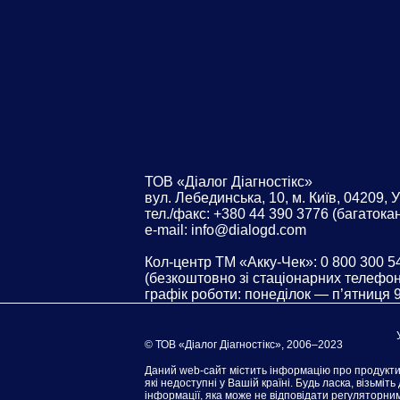
ТОВ «Діалог Діагностікс»
вул. Лебединська, 10, м. Київ, 04209, 
тел./факс: +380 44 390 3776 (багатока
e-mail: info@dialogd.com
Кол-центр ТМ «Акку-Чек»: 0 800 300 5
(безкоштовно зі стаціонарних телефоні
графік роботи: понеділок — п’ятниця 
© ТОВ «Діалог Діагностікс», 2006–2023
Даний web-сайт містить інформацію про продукти,
які недоступні у Вашій країні. Будь ласка, візьміт
інформації, яка може не відповідати регуляторн