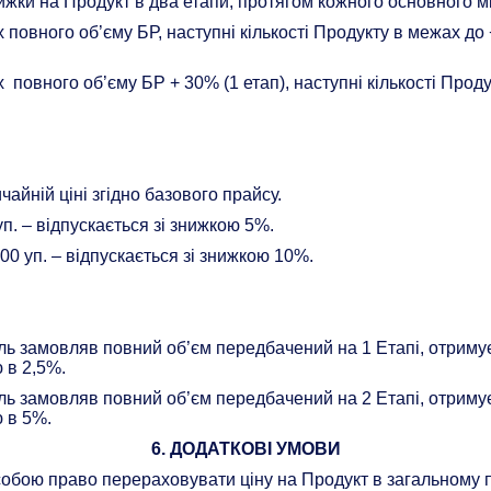
ижки на Продукт в два етапи, протягом кожного основного м
повного об’єму БР, наступні кількості Продукту в межах до 
 повного об’єму БР + 30% (1 етап), наступні кількості Прод
ичайній ціні згідно базового прайсу.
 уп. – відпускається зі знижкою 5%.
600 уп. – відпускається зі знижкою 10%.
піль замовляв повний об’єм передбачений на 1 Етапі, отрим
ю в 2,5%.
піль замовляв повний об’єм передбачений на 2 Етапі, отрим
ю в 5%.
6. ДОДАТКОВІ УМОВИ
бою право перераховувати ціну на Продукт в загальному пр