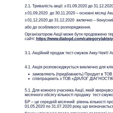
2.1. Тривалість акції: з 01.09.2020 до 31.12.20
з 01.09.2020 до 30.11.2020 – основні місяці Акц
з 01.12.2020 до 31.12.2020 включно – бонусний
або до особливого розпорядження.
Організатором Акції може бути продовжено тер
сайті:
https://www.dialogd.com/category/aktsiy
3.1. Акційний продаж тест-смужок Акку-Чек® Ак
4.1. Акція розповсюджується виключно для кл
замовляють (придбавають) Продукт в ТОВ
співпрацюють з ТОВ «ДІАЛОГ ДІАГНОСТІКС»,
5.1. Для кожного учасника Акції, який звернув
місячного обсягу кількості продажу тест-смужо
БР – це середній місячний рівень кількості п
01.05.2020 по 31.07.2020 року, що визначаєть