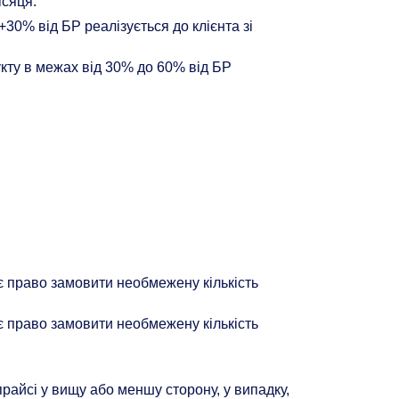
ісяця.
+30% від БР реалізується до клієнта зі
укту в межах від 30% до 60% від БР
ує право замовити необмежену кількість
ує право замовити необмежену кількість
айсі у вищу або меншу сторону, у випадку,