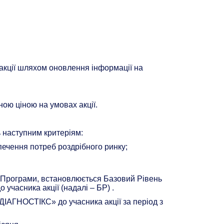
 акції шляхом оновлення інформації на
ною ціною на умовах акції.
ь наступним критеріям:
чення потреб роздрібного ринку;
 4 Програми, встановлюється Базовий Рівень
учасника акції (надалі – БР) .
ДІАГНОСТІКС» до учасника акції за період з