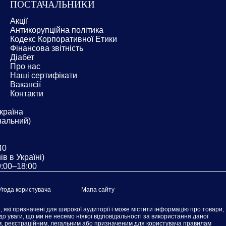
ПОСТАЧАЛЬНИКИ
Акції
Антикорупційна політика
Кодекс Корпоративної Етики
Фінансова звітність
Діабет
Про нас
Наші сертифікати
Вакансії
Контакти
Україна
нальний)
40
в в Україні)
9:00–18:00
Угода користувача
Мапа сайту
 які призначені для широкої аудиторії і може містити інформацію про товари,
ь до уваги, що ми не несемо ніякої відповідальності за використання даної
им, реєстраційним, легальним або призначеним для користувача правилам