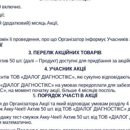
20 включно.
ії;
 (додатковий) місяць Акції,
мін її проведення, про що Організатор інформує Учасників
i/
3. ПЕРЕЛІК АКЦІЙНИХ ТОВАРІВ
тив 50 шт. (далі – Продукт) доступні для придбання за акцій
4. УЧАСНИК АКЦІЇ
ієнтів ТОВ «ДІАЛОГ ДІАГНОСТІКС», які сукупно відповідают
 «ДІАЛОГ ДІАГНОСТІКС» на умовах передоплати для забезпе
 на момент початку акції, більше 4 місяців поспіль.
5.
ПОРЯДОК УЧАСТІ В АКЦІЇ
ся до Організатора Акції та який відповідає умовам розділу
к Акку-Чек® Актив 50 шт. від ТОВ «ДІАЛОГ ДІАГНОСТІКС» до 
родажу тест-смужок Акку-Чек® Актив 50 шт. від ТОВ «ДІАЛОГ 
ся математично.