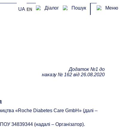
Діалог
Пошук
Меню
UA
EN
Додаток №1 до
наказу № 162 від 26.08.2020
Я
бництва «Roche Diabetes Care GmbH» (далі –
РПОУ 34839344 (надалі – Організатор).