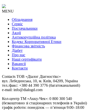
MENU
Обладнання
Сервіс
Постачальники
Акції
Антикорупційна політика
Кодекс Корпоративної Етики
Фінансова звітність
Діабет
Про нас
Наші сертифікати
Вакансії
Контакти
Contacts
ТОВ «Діалог Діагностікс»
вул. Лебединська, 10, м. Київ, 04209, Україна
тел./факс: +380 44 390 3776 (багатоканальний)
e-mail: info@dialogd.com
Кол-центр ТМ «Акку-Чек»: 0 800 300 540
(безкоштовно зі стаціонарних телефонів в Україні)
графік роботи: понеділок — п’ятниця 9:00–18:00