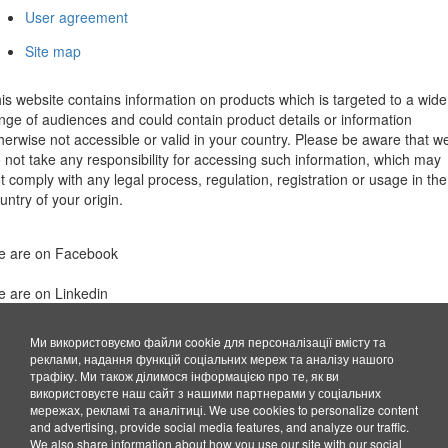
User agreement
Site map
is website contains information on products which is targeted to a wide
nge of audiences and could contain product details or information
herwise not accessible or valid in your country. Please be aware that w
 not take any responsibility for accessing such information, which may
t comply with any legal process, regulation, registration or usage in the
untry of your origin.
 are on Facebook
 are on Linkedin
Ми використовуємо файли cookie для персоналізації вмісту та
реклами, надання функцій соціальних мереж та аналізу нашого
трафіку. Ми також ділимося інформацією про те, як ви
використовуєте наш сайт з нашими партнерами у соціальних
мережах, рекламі та аналітиці.
We use cookies to personalize content
and advertising, provide social media features, and analyze our traffic.
We also share information about how you use our site with our social