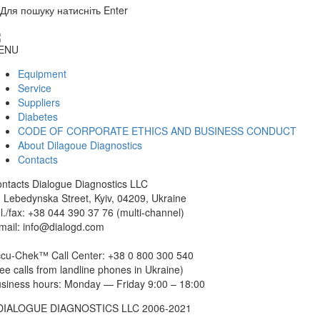
Для пошуку натисніть Enter
ENU
Equipment
Service
Suppliers
Diabetes
CODE OF CORPORATE ETHICS AND BUSINESS CONDUCT
About Dilagoue Diagnostics
Contacts
ntacts
Dialogue Diagnostics LLC
 Lebedynska Street, Kyiv, 04209, Ukraine
l./fax: +38 044 390 37 76 (multi-channel)
mail: info@dialogd.com
cu-Chek™ Call Center: +38 0 800 300 540
ree calls from landline phones in Ukraine)
siness hours: Monday — Friday 9:00 – 18:00
DIALOGUE DIAGNOSTICS LLC 2006-2021