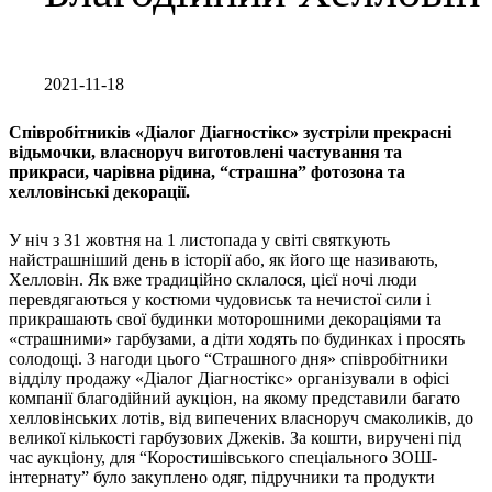
2021-11-18
Співробітників «Діалог Діагностікс» зустріли прекрасні
відьмочки, власноруч виготовлені частування та
прикраси, чарівна рідина, “страшна” фотозона та
хелловінські декорації.
У ніч з 31 жовтня на 1 листопада у світі святкують
найстрашніший день в історії або, як його ще називають,
Хелловін. Як вже традиційно склалося, цієї ночі люди
перевдягаються у костюми чудовиськ та нечистої сили і
прикрашають свої будинки моторошними декораціями та
«страшними» гарбузами, а діти ходять по будинках і просять
солодощі. З нагоди цього “Страшного дня» співробітники
відділу продажу «Діалог Діагностікс» організували в офісі
компанії благодійний аукціон, на якому представили багато
хелловінських лотів, від випечених власноруч смаколиків, до
великої кількості гарбузових Джеків. За кошти, виручені під
час аукціону, для “Коростишівського спеціального ЗОШ-
інтернату” було закуплено одяг, підручники та продукти