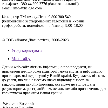
тел./факс: +380 44 390 3776 (багатоканальний)
e-mail: info@dialogd.com
Кол-центр ТМ «Акку-Чек»: 0 800 300 540
(безкоштовно зі стаціонарних телефонів в Україні)
графік роботи: понеділок — п’ятниця 9:00–18:00
© ТОВ «Діалог Діагностікс», 2006–2023
Угода користувача
Мапа сайту
Даний web-сайт містить інформацію про продукти, які
призначені для широкої аудиторії і може містити інформацію
про товари, які недоступні у Вашій країні. Будь ласка, візьміть
до уваги, що ми не несемо ніякої відповідальності за
використання даної інформації, яка може не відповідати
регуляторним, реєстраційним, легальним або призначеним для
користувача правилам Вашої країни.
We are on Facebook
We are on Linkedin