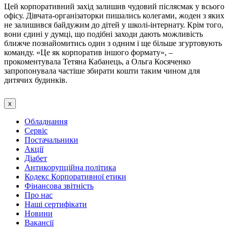
Цей корпоративний захід залишив чудовий післясмак у всього
офісу. Дівчата-організаторки пишались колегами, жоден з яких
не залишився байдужим до дітей у школі-інтернату. Крім того,
вони єдині у думці, що подібні заходи дають можливість
ближче познайомитись один з одним і ще більше згуртовують
команду. «Це як корпоратив іншого формату», –
прокоментувала Тетяна Кабанець, а Ольга Косяченко
запропонувала частіше збирати кошти таким чином для
дитячих будинків.
x
Обладнання
Сервіс
Постачальники
Акції
Діабет
Антикорупційна політика
Кодекс Корпоративної етики
Фінансова звітність
Про нас
Наші сертифікати
Новини
Вакансії