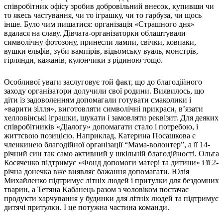
співробітник офісу зробив добровільний внесок, купивши чи
то якесь частування, чи то іграшку, чи то гарбуза, чи щось
інше. Було чим пишатися: організація «Страшного дня»
вдалася на славу. Дівчата-організаторки облаштували
символічну фотозону, принесли лампи, свічки, ковпаки,
вушки ельфів, зуби вампірів, відьомську вуаль, монстрів,
гірлянди, кажанів, кулончики з рідиною тощо.
Особливої уваги заслуговує той факт, що до благодійного
заходу організатори долучили свої родини. Виявилось, що
діти із задоволенням допомагали готувати смаколики і
«варити зілля», виготовляти символічні прикраси, в’язати
хелловінські іграшки, шукати і замовляти реквізит. Для деяких
співробітників «Діалогу» допомагати стало і потребою, і
життєвою позицією. Наприклад, Катерина Посашкова є
членкинею благодійної організації “Мама-волонтер”, а її 14-
річний син так само активний у шкільній благодійності. Ольга
Косяченко підтримує «Фонд допомоги матері та дитини» і її 2-
річна донечка вже виявляє бажання допомагати. Юлія
Михайленко підтримує літніх людей і притулки для бездомних
тварин, а Тетяна Кабанець разом з чоловіком постачає
продукти харчування у будинки для літніх людей та підтримує
дитячі притулки. І це потужна частина команди.