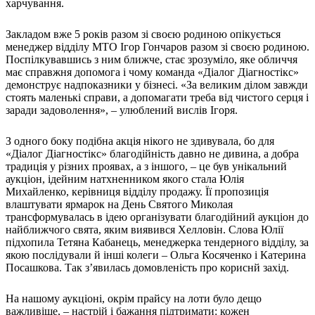
харчування.
Закладом вже 5 років разом зі своєю родиною опікується
менеджер відділу МТО Ігор Гончаров разом зі своєю родиною.
Поспілкувавшись з ним ближче, стає зрозуміло, яке обличчя
має справжня допомога і чому команда «Діалог Діагностікс»
демонструє надпоказники у бізнесі. «За великим ділом завжди
стоять маленькі справи, а допомагати треба від чистого серця і
заради задоволення», – улюблений вислів Ігоря.
З одного боку подібна акція нікого не здивувала, бо для
«Діалог Діагностікс» благодійність давно не дивина, а добра
традиція у різних проявах, а з іншого, – це був унікальний
аукціон, ідейним натхненником якого стала Юлія
Михайленко, керівниця відділу продажу. Її пропозиція
влаштувати ярмарок на День Святого Миколая
трансформувалась в ідею організувати благодійний аукціон до
найближчого свята, яким виявився Хелловін. Слова Юлії
підхопила Тетяна Кабанець, менеджерка тендерного відділу, за
якою послідували й інші колеги – Ольга Косяченко і Катерина
Посашкова. Так з’явилась домовленість про кориснй захід.
На нашому аукціоні, окрім прайсу на лоти було дещо
важливіше, – настрій і бажання підтримати: кожен