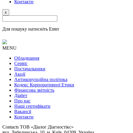
Контакти
x
Для пошуку натисніть Enter
MENU
Обладнання
Сервіс
Постачальники
Акції
Антикорупційна політика
Кодекс Корпоративної Етики
Фінансова звітність
Діабет
Про нас
Наші сертифікати
Вакансії
Контакти
Contacts
ТОВ «Діалог Діагностікс»
вул. Лебединська, 10, м. Київ, 04209, Україна