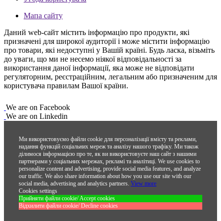
Мапа сайту
Даний web-сайт містить інформацію про продукти, які
призначені для широкої аудиторії і може містити інформацію
про товари, які недоступні у Вашій країні. Будь ласка, візьміть
до уваги, що ми не несемо ніякої відповідальності за
використання даної інформації, яка може не відповідати
регуляторним, реєстраційним, легальним або призначеним для
користувача правилам Вашої країни.
We are on Facebook
We are on Linkedin
Ми використовуємо файли cookie для персоналізації вмісту та реклами,
надання функцій соціальних мереж та аналізу нашого трафіку. Ми також
ділимося інформацією про те, як ви використовуєте наш сайт з нашими
партнерами у соціальних мережах, рекламі та аналітиці.
We use cookies to
personalize content and advertising, provide social media features, and analyze
our traffic. We also share information about how you use our site with our
social media, advertising and analytics partners.
View more
Cookies settings
Прийняти файли cookie/ Accept cookies
Відхилити файли cookie/ Decline cookies