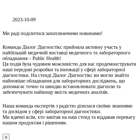
2023-10-09
Ми раді поділитися захоплюючими новинами!
Команда Діалог Діагностікс прийняла активну участь у
найбільшій медичній виставці медичного та лабораторного
обладнання – Public Health!
Ця подія була чудовим можливістю для нас продемонструвати
наші передові розробки та інновації у сфері лабораторної
діагностики. На стенді Діалог Діагностікс ви могли знайти
найновіше обладнання для лабораторних досліджень, що
допомагає точно та швидко встановлювати діагнози та
забезпечувати найвищу якість медичних аналізів.
Наша команда експертів з радістю ділилася своїми знаннями
та досвідом у сфері лабораторної діагностики.
Ми вдячні всім, хто завітав на наш стенд та віддавав перевагу
нашим продуктам і рішенням.
x