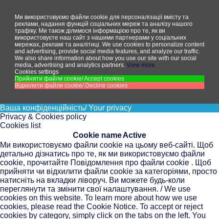
Ми використовуємо файли cookie для персоналізації вмісту та
реклами, надання функцій соціальних мереж та аналізу нашого
трафіку. Ми також ділимося інформацією про те, як ви
використовуєте наш сайт з нашими партнерами у соціальних
мережах, рекламі та аналітиці.
We use cookies to personalize content
and advertising, provide social media features, and analyze our traffic.
We also share information about how you use our site with our social
media, advertising and analytics partners.
View more
Cookies settings
Прийняти файли cookie/ Accept cookies
Відхилити файли cookie/ Decline cookies
Ваша конфіденційність/ Your privacy
Privacy & Cookies policy
Cookies list
Cookie name
Active
Ми використовуємо файли cookie на цьому веб-сайті. Щоб
детально дізнатись про те, як ми використовуємо файли
cookie, прочитайте Повідомлення про файли cookie . Щоб
прийняти чи відхилити файли cookie за категоріями, просто
натисніть на вкладки ліворуч. Ви можете будь-коли
переглянути та змінити свої налаштування. / We use
cookies on this website. To learn more about how we use
cookies, please read the Cookie Notice. To accept or reject
cookies by category, simply click on the tabs on the left. You