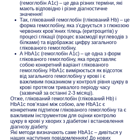
(гемоглобін A1c) – це два різних терміни, які
мають відповідно і різне діагностичне
значення!
Так, глікований гемоглобін (глікований Hb) – це
форма гемоглобіну, яка з’єднується з глюкозою
червоних кров’яних тілець (еритроцитів) у
процесі глікації (процес взаємодії вуглеводів з
білками) та відображає цифру загального
глікованого гемоглобіну.
А HbA1c (гемоглобін A1c) – це одна з форм
глікованого гемоглобіну, яка представляє
собою конкретний варіант глікованого
гемоглобіну. HbA1c вимірюється як відсоток
від загального гемоглобіну у крові і є
важливим показником у контролі рівня цукру в
крові протягом тривалого періоду часу
(зазвичай за останні 2-3 місяці).
Отже, глікований гемоглобін (глікований Hb) і
HbA1c пов’язані між собою, але HbA1c є
конкретним підтипом глікованого гемоглобіну та є
важливим інструментом для оцінки контролю
цукру в крові у хворих з діабетом і встановлення
діагнозу діабету.
Які методи визначають саме HbA1c – дивіться у
наших наступних повідомленнях! До нових