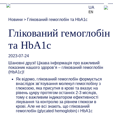
UA
EN
Новини
>
Глікований гемоглобін та HbA1c
Глікований гемоглобін
та HbA1c
2023-07-24
Шановні друзі! Цікава інформація про важливий
показник нашого здоров’я – глікований гемоглобін
(HbA1c)!
Як відомо, глікований гемоглобін формується
внаслідок зв’язування молекул гемоглобіну з
глюкозою, яка присутня в крові та вказує на
рівень цукру протягом останніх 2-3 місяців,
тому є важливим індикатором ефективності
лікування та контролю за рівнем глюкози в
крові. Але не всі знають. що глікований
гемоглобін (glycated hemoglobin) і HbA1c