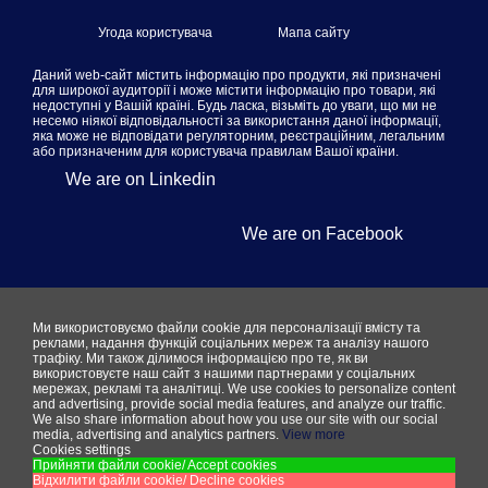
Угода користувача
Мапа сайту
Даний web-сайт містить інформацію про продукти, які призначені
для широкої аудиторії і може містити інформацію про товари, які
недоступні у Вашій країні. Будь ласка, візьміть до уваги, що ми не
несемо ніякої відповідальності за використання даної інформації,
яка може не відповідати регуляторним, реєстраційним, легальним
або призначеним для користувача правилам Вашої країни.
We are on Linkedin
We are on Facebook
Ми використовуємо файли cookie для персоналізації вмісту та
реклами, надання функцій соціальних мереж та аналізу нашого
трафіку. Ми також ділимося інформацією про те, як ви
використовуєте наш сайт з нашими партнерами у соціальних
мережах, рекламі та аналітиці.
We use cookies to personalize content
and advertising, provide social media features, and analyze our traffic.
We also share information about how you use our site with our social
media, advertising and analytics partners.
View more
Cookies settings
Прийняти файли cookie/ Accept cookies
Відхилити файли cookie/ Decline cookies