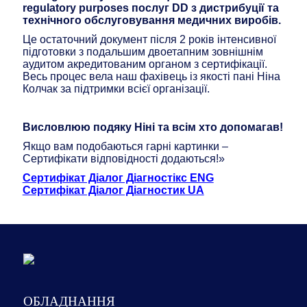
regulatory purposes
послуг DD з дистрибуції та
технічного обслуговування медичних виробів.
Це остаточний документ після 2 років інтенсивної
підготовки з подальшим двоетапним зовнішнім
аудитом акредитованим органом з сертифікації.
Весь процес вела наш фахівець із якості пані Ніна
Колчак за підтримки всієї організації.
Висловлюю подяку Ніні та всім хто допомагав!
Якщо вам подобаються гарні картинки –
Сертифікати відповідності додаються!»
Сертифікат Діалог Діагностікс ENG
Сертифікат Діалог Діагностик UA
ОБЛАДНАННЯ