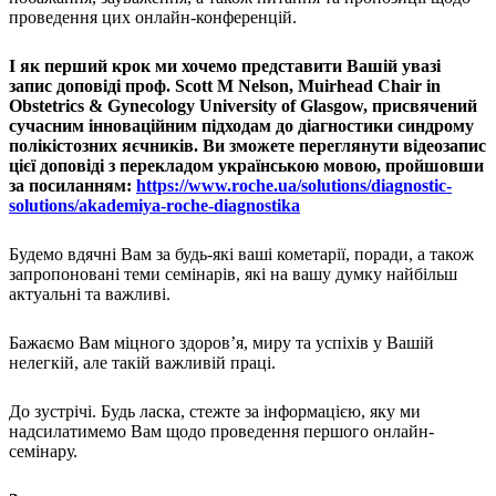
проведення цих онлайн-конференцій.
І як перший крок ми хочемо представити Вашій увазі
запис доповіді проф. Scott M Nelson, Muirhead Chair in
Obstetrics & Gynecology University of Glasgow, присвячений
сучасним інноваційним підходам до діагностики синдрому
полікістозних яєчників. Ви зможете переглянути відеозапис
цієї доповіді з перекладом українською мовою, пройшовши
за посиланням:
https://www.roche.
ua/solutions/diagnostic-
solutions/akademiya-roche-
diagnostika
Будемо вдячні Вам за будь-які ваші кометарії, поради, а також
запропоновані теми семінарів, які на вашу думку найбільш
актуальні та важливі.
Бажаємо Вам міцного здоров’я, миру та успіхів у Вашій
нелегкій, але такій важливій праці.
До зустрічі. Будь ласка, стежте за інформацією, яку ми
надсилатимемо Вам щодо проведення першого онлайн-
семінару.