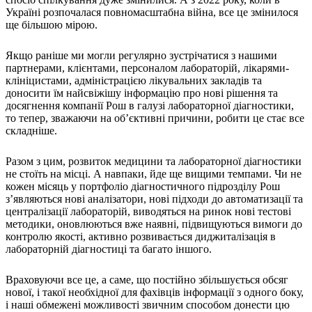
Україні розпочалася повномасштабна війна, все це змінилося
ще більшою мірою.
Якщо раніше ми могли регулярно зустрічатися з нашими
партнерами, клієнтами, персоналом лабораторій, лікарями-
клініцистами, адміністрацією лікувальних закладів та
доносити їм найсвіжішу інформацію про нові рішення та
досягнення компанії Рош в галузі лабораторної діагностики,
то тепер, зважаючи на об’єктивні причини, робити це стає все
складніше.
Разом з цим, розвиток медицини та лабораторної діагностики
не стоїть на місці. А навпаки, йде ще вищими темпами. Чи не
кожен місяць у портфоліо діагностичного підрозділу Рош
з’являються нові аналізатори, нові підходи до автоматизації та
централізації лабораторій, виводяться на ринок нові тестові
методики, оновлюються вже наявні, підвищуються вимоги до
контролю якості, активно розвивається диджиталізація в
лабораторній діагностиці та багато іншого.
Враховуючи все це, а саме, що постійно збільшується обсяг
нової, і такої необхідної для фахівців інформації з одного боку,
і наші обмежені можливості звичним способом донести цю