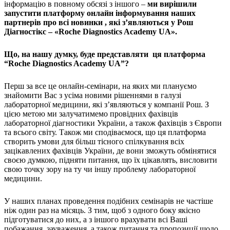
інформацію в повному обсязі з іншого –
ми вирішили
запустити платформу онлайн інформування наших
партнерів про всі новинки , які з’являються у Рош
Діагностікс – «Roche Diagnostics Academy UA».
Що, на нашу думку, буде представляти ця платформа
“Roche Diagnostics Academy UA”?
Перш за все це онлайн-семінари, на яких ми плануємо
знайомити Вас з усіма новими рішеннями в галузі
лабораторної медицини, які з’являються у компанії Рош. З
цією метою ми залучатимемо провідних фахівців
лабораторної діагностики України, а також фахівців з Європи
та всього світу. Також ми сподіваємося, що ця платформа
створить умови для більш тісного спілкування всіх
зацікавлених фахівців України, де вони зможуть обмінятися
своєю думкою, підняти питання, що їх цікавлять, висловити
свою точку зору на ту чи іншу проблему лабораторної
медицини.
У наших планах проведення подібних семінарів не частіше
ніж один раз на місяць. З тим, щоб з одного боку якісно
підготуватися до них, а з іншого врахувати всі Ваші
побажання, зауваження, а також питання та пропозиції щодо