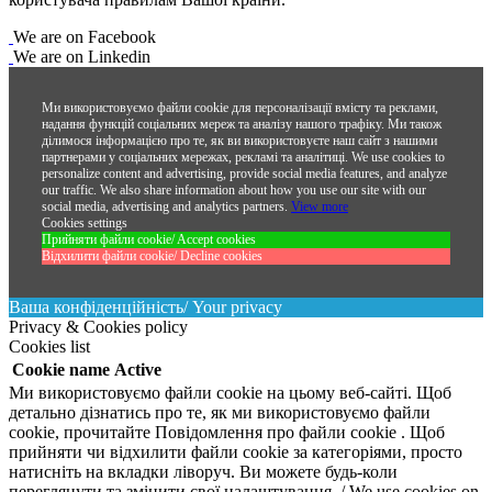
We are on Facebook
We are on Linkedin
Ми використовуємо файли cookie для персоналізації вмісту та реклами,
надання функцій соціальних мереж та аналізу нашого трафіку. Ми також
ділимося інформацією про те, як ви використовуєте наш сайт з нашими
партнерами у соціальних мережах, рекламі та аналітиці.
We use cookies to
personalize content and advertising, provide social media features, and analyze
our traffic. We also share information about how you use our site with our
social media, advertising and analytics partners.
View more
Cookies settings
Прийняти файли cookie/ Accept cookies
Відхилити файли cookie/ Decline cookies
Ваша конфіденційність/ Your privacy
Privacy & Cookies policy
Cookies list
Cookie name
Active
Ми використовуємо файли cookie на цьому веб-сайті. Щоб
детально дізнатись про те, як ми використовуємо файли
cookie, прочитайте Повідомлення про файли cookie . Щоб
прийняти чи відхилити файли cookie за категоріями, просто
натисніть на вкладки ліворуч. Ви можете будь-коли
переглянути та змінити свої налаштування. / We use cookies on