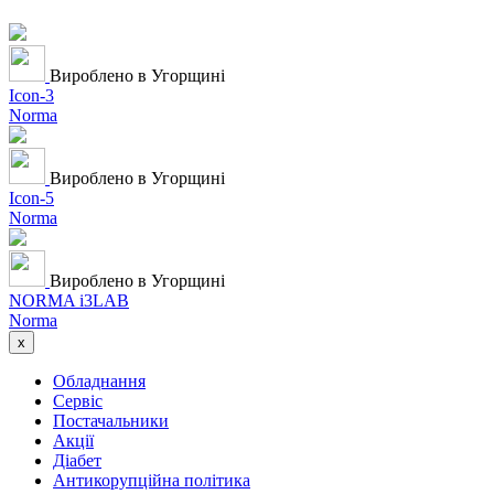
Вироблено в Угорщині
Icon-3
Norma
Вироблено в Угорщині
Icon-5
Norma
Вироблено в Угорщині
NORMA i3LAB
Norma
x
Обладнання
Сервіс
Постачальники
Акції
Діабет
Антикорупційна політика