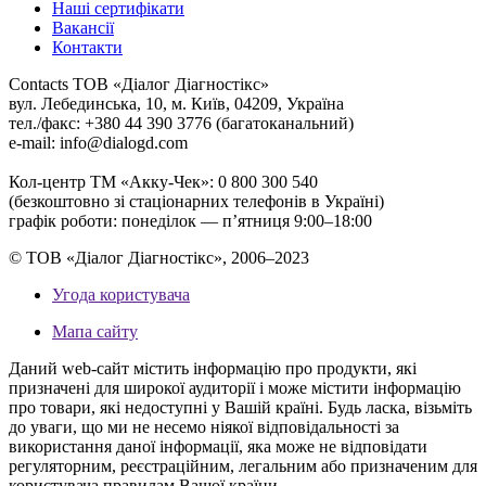
Наші сертифікати
Вакансії
Контакти
Contacts
ТОВ «Діалог Діагностікс»
вул. Лебединська, 10, м. Київ, 04209, Україна
тел./факс: +380 44 390 3776 (багатоканальний)
e-mail: info@dialogd.com
Кол-центр ТМ «Акку-Чек»: 0 800 300 540
(безкоштовно зі стаціонарних телефонів в Україні)
графік роботи: понеділок — п’ятниця 9:00–18:00
© ТОВ «Діалог Діагностікс», 2006–2023
Угода користувача
Мапа сайту
Даний web-сайт містить інформацію про продукти, які
призначені для широкої аудиторії і може містити інформацію
про товари, які недоступні у Вашій країні. Будь ласка, візьміть
до уваги, що ми не несемо ніякої відповідальності за
використання даної інформації, яка може не відповідати
регуляторним, реєстраційним, легальним або призначеним для
користувача правилам Вашої країни.