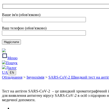
Ваше ім'я (обов'язково)
Ваш телефон (обов'язково)
Меню
Пошук
Діалог
UA
EN
Обладнання
>
Імунохімія
>
SARS-CoV-2 Швидкий тест на анті
Тест на антіген SARS‑CoV‑2 – це швидкий хроматографічний і
для виявлення антигену вірусу SARS‑CoV‑2 в осіб з підозрою 
медичної допомоги.