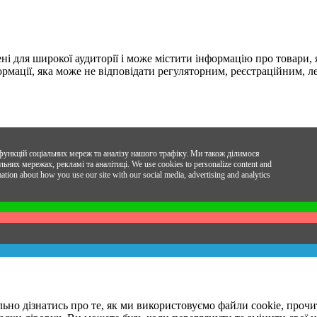
 для широкої аудиторії і може містити інформацію про товари, як
формації, яка може не відповідати регуляторним, реєстраційним,
функцій соціальних мереж та аналізу нашого трафіку. Ми також ділимося
ьних мережах, рекламі та аналітиці.
We use cookies to personalize content and
mation about how you use our site with our social media, advertising and analytics
льно дізнатись про те, як ми використовуємо файли cookie, проч