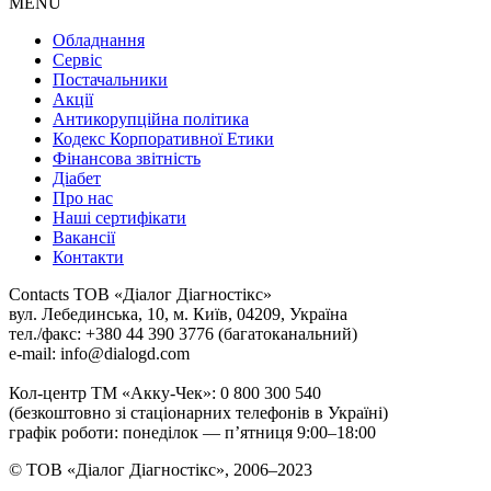
MENU
Обладнання
Сервіс
Постачальники
Акції
Антикорупційна політика
Кодекс Корпоративної Етики
Фінансова звітність
Діабет
Про нас
Наші сертифікати
Вакансії
Контакти
Contacts
ТОВ «Діалог Діагностікс»
вул. Лебединська, 10, м. Київ, 04209, Україна
тел./факс: +380 44 390 3776 (багатоканальний)
e-mail: info@dialogd.com
Кол-центр ТМ «Акку-Чек»: 0 800 300 540
(безкоштовно зі стаціонарних телефонів в Україні)
графік роботи: понеділок — п’ятниця 9:00–18:00
© ТОВ «Діалог Діагностікс», 2006–2023