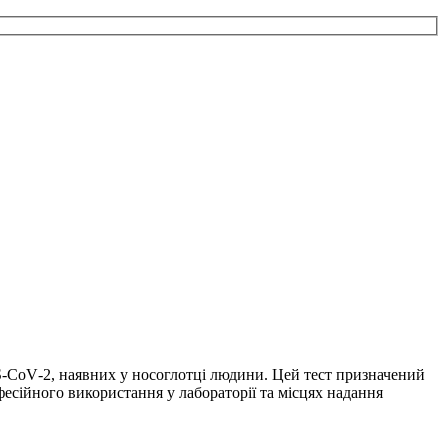
‑CoV‑2, наявних у носоглотці людини. Цей тест призначений
есійного використання у лабораторії та місцях надання