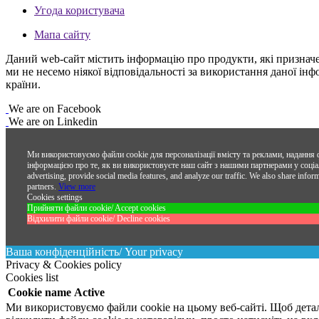
Угода користувача
Мапа сайту
Даний web-сайт містить інформацію про продукти, які призначені
ми не несемо ніякої відповідальності за використання даної ін
країни.
We are on Facebook
We are on Linkedin
Ми використовуємо файли cookie для персоналізації вмісту та реклами, надання 
інформацією про те, як ви використовуєте наш сайт з нашими партнерами у соціал
advertising, provide social media features, and analyze our traffic. We also share infor
partners.
View more
Cookies settings
Прийняти файли cookie/ Accept cookies
Відхилити файли cookie/ Decline cookies
Ваша конфіденційність/ Your privacy
Privacy & Cookies policy
Cookies list
Cookie name
Active
Ми використовуємо файли cookie на цьому веб-сайті. Щоб дета