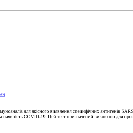
ген
муноаналіз для якісного виявлення специфічних антигенів SARS
на наявність COVID‑19. Цей тест призначений виключно для проф