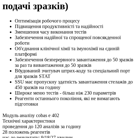
подачі зразків)
Оптимізація робочого процесу
Підвищення продуктивністі та надійності
Зменшення часу виконання тестів
Забезпечення надійної та спрощеної повсякденної
роботи
Об'єднання клінічної хімії та імунохімії на єдиній
платформі
Забезпечення безперервного завантаження до 50 зразків
за раз та вивантаження до 50 зразків
Вбудований зчитувач штрих-коду та спеціальний порт
для зразків STAT
SSU має пропускну здатність завантаження стелажів до
450 зразків на годину
Широке меню тестів - більш ніж 230 параметрів
Реагенти останнього покоління, які не вимагають
підготовки
Модуль аналізу cobas e 402
Технічні характеристики
проведення до 120 аналізів за годину
28 положень реагентів
час до результату: 9/18/27 хвилин