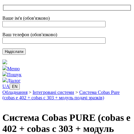
Ваше ім'я (обов'язково)
Ваш телефон (обов'язково)
Меню
Пошук
Діалог
UA
EN
Обладнання
>
Інтегровані системи
>
Система Cobas Pure
(cobas e 402 + cobas c 303 + модуль подачі зразків)
Система Cobas PURE (cobas e
402 + cobas c 303 + модуль