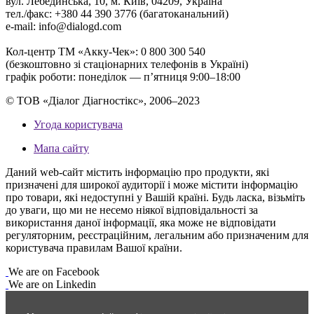
вул. Лебединська, 10, м. Київ, 04209, Україна
тел./факс: +380 44 390 3776 (багатоканальний)
e-mail: info@dialogd.com
Кол-центр ТМ «Акку-Чек»: 0 800 300 540
(безкоштовно зі стаціонарних телефонів в Україні)
графік роботи: понеділок — п’ятниця 9:00–18:00
© ТОВ «Діалог Діагностікс», 2006–2023
Угода користувача
Мапа сайту
Даний web-сайт містить інформацію про продукти, які
призначені для широкої аудиторії і може містити інформацію
про товари, які недоступні у Вашій країні. Будь ласка, візьміть
до уваги, що ми не несемо ніякої відповідальності за
використання даної інформації, яка може не відповідати
регуляторним, реєстраційним, легальним або призначеним для
користувача правилам Вашої країни.
We are on Facebook
We are on Linkedin