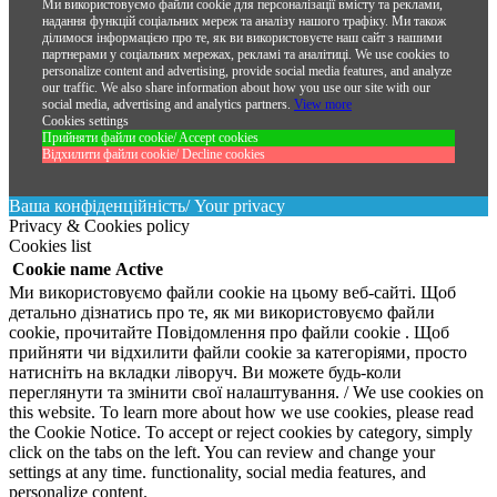
Ми використовуємо файли cookie для персоналізації вмісту та реклами,
надання функцій соціальних мереж та аналізу нашого трафіку. Ми також
ділимося інформацією про те, як ви використовуєте наш сайт з нашими
партнерами у соціальних мережах, рекламі та аналітиці.
We use cookies to
personalize content and advertising, provide social media features, and analyze
our traffic. We also share information about how you use our site with our
social media, advertising and analytics partners.
View more
Cookies settings
Прийняти файли cookie/ Accept cookies
Відхилити файли cookie/ Decline cookies
Ваша конфіденційність/ Your privacy
Privacy & Cookies policy
Cookies list
Cookie name
Active
Ми використовуємо файли cookie на цьому веб-сайті. Щоб
детально дізнатись про те, як ми використовуємо файли
cookie, прочитайте Повідомлення про файли cookie . Щоб
прийняти чи відхилити файли cookie за категоріями, просто
натисніть на вкладки ліворуч. Ви можете будь-коли
переглянути та змінити свої налаштування. / We use cookies on
this website. To learn more about how we use cookies, please read
the Cookie Notice. To accept or reject cookies by category, simply
click on the tabs on the left. You can review and change your
settings at any time. functionality, social media features, and
personalize content.