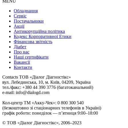
MENU
Обладнання
Сервіс
Постачальники
Акції
Антикорупційна політика
Кодекс Корпоративної Етики
Фінансова звітність
Діабет
Про нас
Наші сертифікати
Вакансії
Контакти
Contacts
ТОВ «Діалог Діагностікс»
вул. Лебединська, 10, м. Київ, 04209, Україна
тел./факс: +380 44 390 3776 (багатоканальний)
e-mail: info@dialogd.com
Кол-центр ТМ «Акку-Чек»: 0 800 300 540
(безкоштовно зі стаціонарних телефонів в Україні)
графік роботи: понеділок — п’ятниця 9:00–18:00
© ТОВ «Діалог Діагностікс», 2006–2023