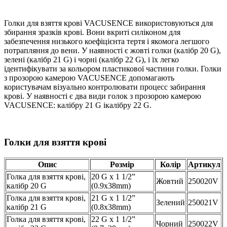
Голки для взяття крові VACUSENCE використовуються для
збирання зразків крові. Вони вкриті силіконом для
забезпечення низького коефіцієнта тертя і якомога легшого
потрапляння до вени. У наявності є жовті голки (калібр 20 G),
зелені (калібр 21 G) і чорні (калібр 22 G), і їх легко
ідентифікувати за кольором пластикової частини голки. Голки
з прозорою камерою VACUSENCE допомагають
користувачам візуально контролювати процесс забирання
крові. У наявності є два види голок з прозорою камерою
VACUSENCE: калібру 21 G ікалібру 22 G.
Голки для взяття крові
Опис
Розмір
Колір
Артикул
Голка для взяття крові,
20 G x 1 1/2”
Жовтий
250020V
калібр 20 G
(0.9x38mm)
Голка для взяття крові,
21 G x 1 1/2”
Зелений
250021V
калібр 21 G
(0.8x38mm)
Голка для взяття крові,
22 G x 1 1/2”
Чорний
250022V