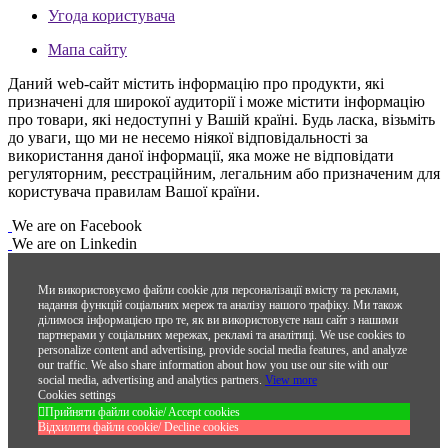
Угода користувача
Мапа сайту
Даний web-сайт містить інформацію про продукти, які
призначені для широкої аудиторії і може містити інформацію
про товари, які недоступні у Вашій країні. Будь ласка, візьміть
до уваги, що ми не несемо ніякої відповідальності за
використання даної інформації, яка може не відповідати
регуляторним, реєстраційним, легальним або призначеним для
користувача правилам Вашої країни.
We are on Facebook
We are on Linkedin
Ми використовуємо файли cookie для персоналізації вмісту та реклами,
надання функцій соціальних мереж та аналізу нашого трафіку. Ми також
ділимося інформацією про те, як ви використовуєте наш сайт з нашими
партнерами у соціальних мережах, рекламі та аналітиці.
We use cookies to
personalize content and advertising, provide social media features, and analyze
our traffic. We also share information about how you use our site with our
social media, advertising and analytics partners.
View more
Cookies settings
Прийняти файли cookie/ Accept cookies
Відхилити файли cookie/ Decline cookies