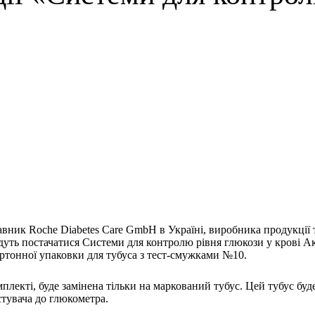
вник Roche Diabetes Care GmbH в Україні, виробника продукції
будуть постачатися Системи для контролю рівня глюкози у крові
ртонної упаковки для тубуса з тест-смужками №10.
плекті, буде замінена тільки на маркований тубус. Цей тубус буд
стувача до глюкометра.