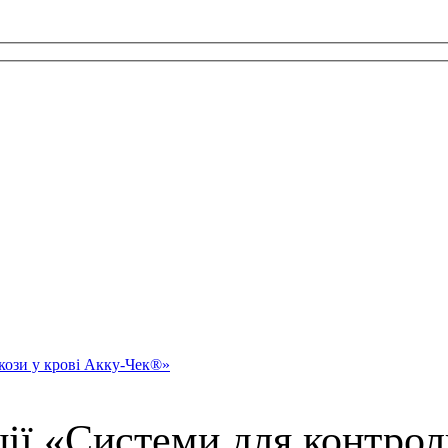
кози у крові Акку-Чек®»
ії «Системи для контрол