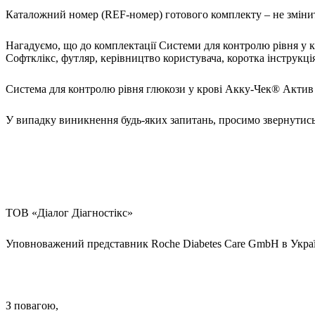
Каталожний номер (REF-номер) готового комплекту – не змінит
Нагадуємо, що до комплектації Системи для контролю рівня у 
Софтклікс, футляр, керівництво користувача, коротка інструкція
Система для контролю рівня глюкози у крові Акку-Чек® Актив 
У випадку виникнення будь-яких запитань, просимо звернутись 
ТОВ «Діалог Діагностікс»
Уповноважений представник Roche Diabetes 
З повагою,