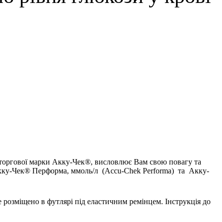
 торгової марки Акку-Чек®, висловлює Вам свою повагу та
 Акку-Чек® Перформа, ммоль/л (Accu-Chek Performa) та Акку-
е розміщено в футлярі під еластичним ремінцем. Інструкція до