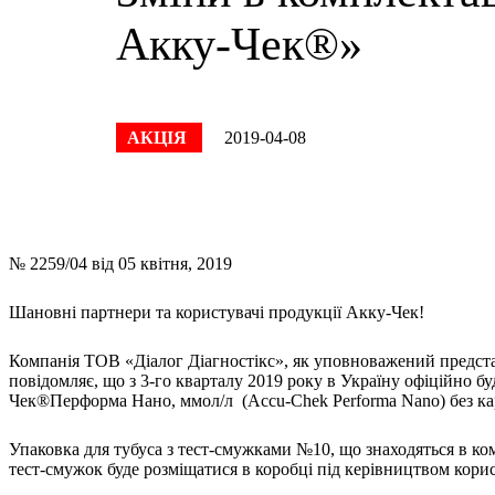
Акку-Чек®»
АКЦІЯ
2019-04-08
№ 2259/04 від 05 квітня, 2019
Шановні партнери та користувачі продукції Акку-Чек!
Компанія ТОВ «Діалог Діагностікс», як уповноважений предста
повідомляє, що з 3-го кварталу 2019 року в Україну офіційно 
Чек®Перформа Нано, ммол/л (Accu-Chek Performa Nano) без ка
Упаковка для тубуса з тест-смужками №10, що знаходяться в ком
тест-смужок буде розміщатися в коробці під керівництвом кори