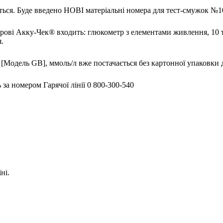
ься. Буде введено НОВІ матеріальні номера для тест-смужок №10
крові Акку-Чек® входить: глюкометр з елементами живлення, 10 
.
[Модель GB], ммоль/л вже постачається без картонної упаковки 
за номером Гарячої лінії 0 800-300-540
Care GmbH в Україні.