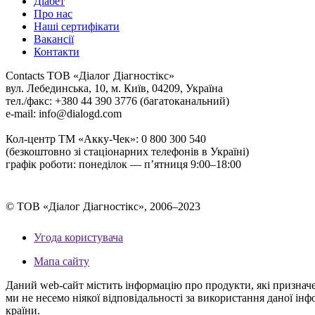
Діабет
Про нас
Наші сертифікати
Вакансії
Контакти
Contacts
ТОВ «Діалог Діагностікс»
вул. Лебединська, 10, м. Київ, 04209, Україна
тел./факс: +380 44 390 3776 (багатоканальний)
e-mail: info@dialogd.com
Кол-центр ТМ «Акку-Чек»: 0 800 300 540
(безкоштовно зі стаціонарних телефонів в Україні)
графік роботи: понеділок — п’ятниця 9:00–18:00
© ТОВ «Діалог Діагностікс», 2006–2023
Угода користувача
Мапа сайту
Даний web-сайт містить інформацію про продукти, які призначені
ми не несемо ніякої відповідальності за використання даної ін
країни.